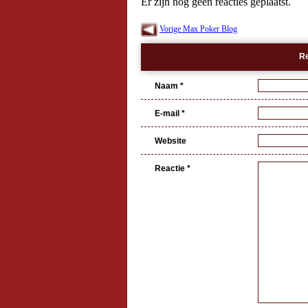
Er zijn nog geen reacties geplaatst.
Vorige Max Poker Blog
R
Naam *
E-mail *
Website
Reactie *